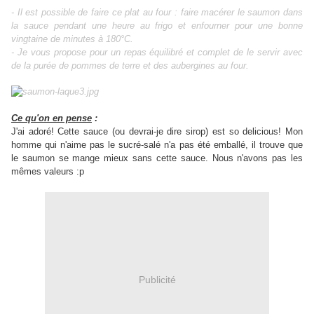
- Il est possible de faire ce plat au four : faire macérer le saumon dans
la sauce pendant une heure au frigo et enfourner pour une bonne
vingtaine de minutes à 180°C.
- Je vous propose pour un repas équilibré et complet de le servir avec
de la purée de pommes de terre et des aubergines au four.
Ce qu'on en pense
:
J'ai adoré! Cette sauce (ou devrai-je dire sirop) est so delicious! Mon
homme qui n'aime pas le sucré-salé n'a pas été emballé, il trouve que
le saumon se mange mieux sans cette sauce. Nous n'avons pas les
mêmes valeurs :p
Publicité