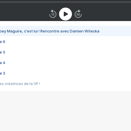
bey Maguire, c'est lui ! Rencontre avec Damien Witecka
e 6
e 5
e 4
e 3
s créatrices de la VF !
e 2
e 1
e Mektoub My Love arrive enfin ! Rencontre avec Shaïn Boumedine et Sal
i : après Toni en famille